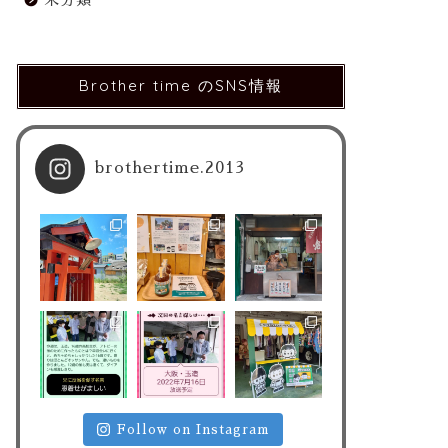
未分類
Brother time のSNS情報
brothertime.2013
Follow on Instagram