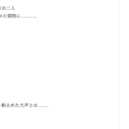
のお二人
かの質問に……….
を射止めた大声とは…….