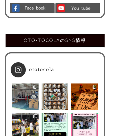
OTO-TOCOLAのSNS情報
ototocola