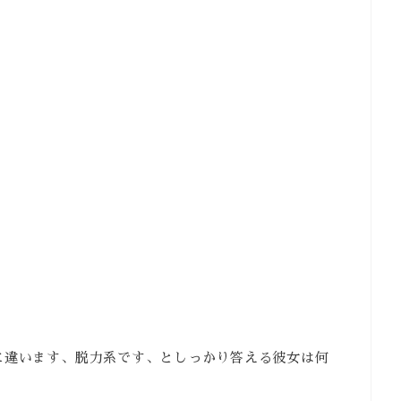
.
に違います、脱力系です、としっかり答える彼女は何