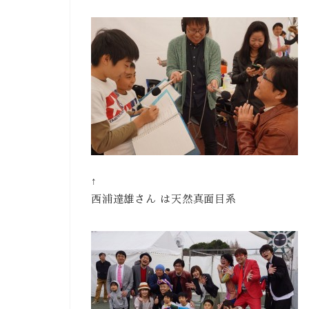
↑
西浦達雄さん は天然真面目系