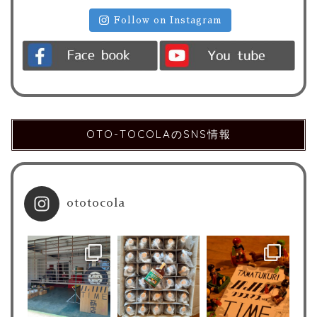
Follow on Instagram
OTO-TOCOLAのSNS情報
ototocola