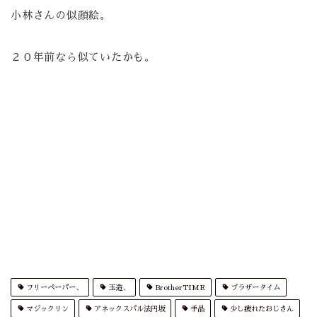
小林さんの似顔絵。
２０年前なら似ていたかも。
フリーペーパー、
玉造、
BrotherTIME
ブラザータイム
マジックリン
アネックスパル法円坂
手品
少し疲れたおじさん