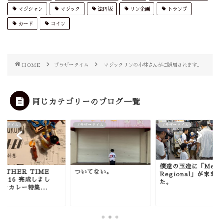
マジシャン
マジック
法円坂
リン企画
トランプ
カード
コイン
HOME
ブラザータイム
マジックリンの小林さんがご隠居されます。
同じカテゴリーのブログ一覧
ザータイム
ブラザータイム
ブラザータイム
僕達の玉造に「Meet
OTHER TIME
ついてない。
Regional」が来ま
L.16 完成しまし
た。
～カレー特集...