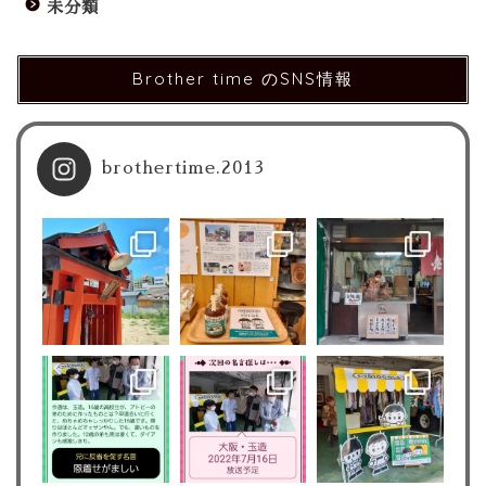
未分類
Brother time のSNS情報
brothertime.2013