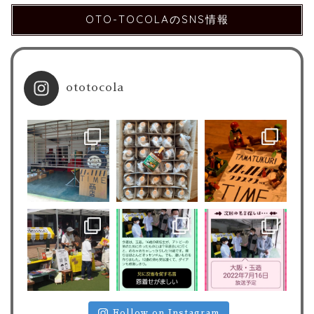
OTO-TOCOLAのSNS情報
ototocola
Follow on Instagram