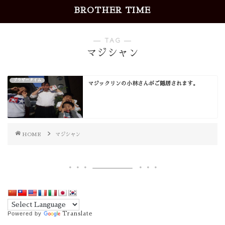
BROTHER TIME
― TAG ―
マジシャン
ブラザータイム
マジックリンの小林さんがご隠居されます。
HOME
マジシャン
Powered by
Translate