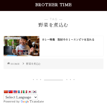
BROTHER TIME
― TAG ―
野菜を煮込む
ブラザータイム
カレー特集 取材その１～エンピツを忘れる
HOME
野菜を煮込む
Powered by
Translate